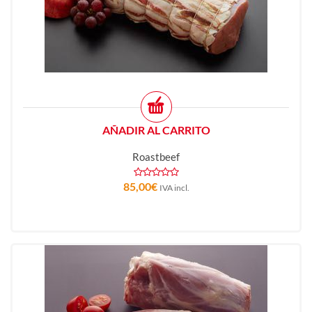
AÑADIR AL CARRITO
Roastbeef
85,00
€
IVA incl.