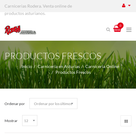
Carnicerias Rodera. Venta online de
productos asturianos.
0
PRODUCTOS FRESCOS
Inicio
Carnicería en Asturias
Carniceria Online
Productos Frescos
Ordenar por
Mostrar