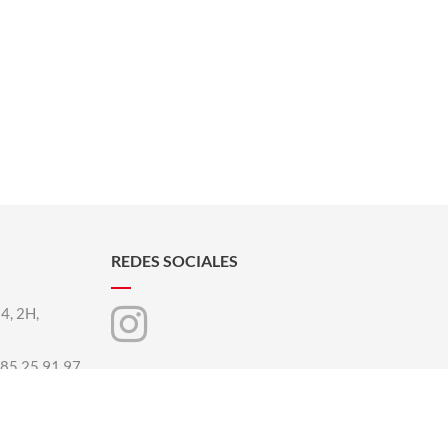
REDES SOCIALES
 4, 2H,
85.25.91.97
era.com