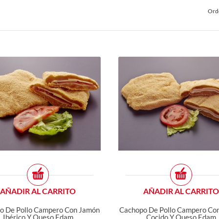
Ord
AÑADIR AL CARRITO
AÑADIR AL CARRITO
o De Pollo Campero Con Jamón
Cachopo De Pollo Campero Co
Ibérico Y Queso Edam
Cocido Y Queso Edam