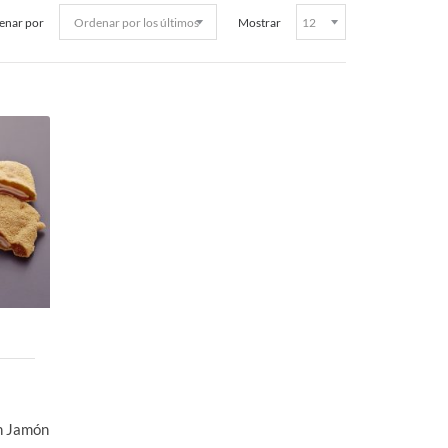
enar por
Mostrar
n Jamón