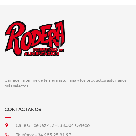
Carnicería online de ternera asturiana y los productos asturianos
más selectos.
CONTÁCTANOS
Calle Gil de Jaz 4, 2H, 33.004 Oviedo
Teléfono:
+34 985.25.91.97