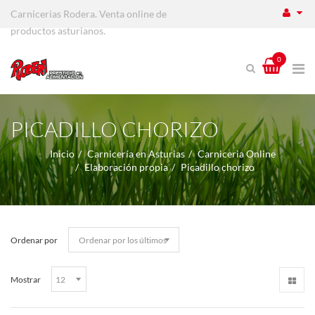
Carnicerias Rodera. Venta online de
productos asturianos.
0
PICADILLO CHORIZO
Inicio
Carnicería en Asturias
Carniceria Online
Elaboración propia
Picadillo chorizo
Ordenar por
Mostrar