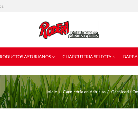
os.
RODUCTOS ASTURIANOS
CHARCUTERIA SELECTA
BARBA
Inicio
Carnicería en Asturias
Carniceria On