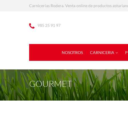
Carnicerias Rodera. Venta online de productos asturian
985 25 91 97
NOSOTROS
CARNICERIA
P
GOURMET