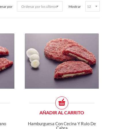
enar por
Mostrar
AÑADIR AL CARRITO
ano
Hamburguesa Con Cecina Y Rulo De
Cabra