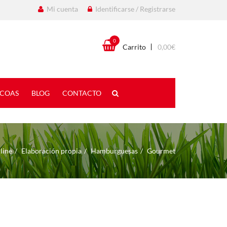
Mi cuenta
Identificarse / Registrarse
0
Carrito
0,00
€
COAS
BLOG
CONTACTO
line
Elaboración propia
Hamburguesas
Gourmet