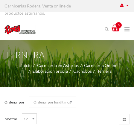
Carnicerias Rodera. Venta online de
productos asturianos.
0
TERNERA
Inicio
Carnicería en Asturias
Carniceria Online
Elaboración propia
Cachopos
Ternera
Ordenar por
Mostrar