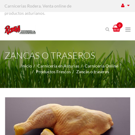
Carnicerias Rodera. Venta online de
productos asturianos.
0
ZANCAS O TRASEROS
Inicio
Carnicería en Asturias
Carniceria Online
Productos Frescos
Zancas o traseros