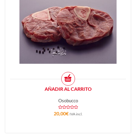
AÑADIR AL CARRITO
Osobucco
20,00
€
IVA incl.