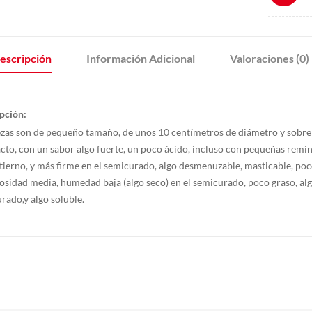
escripción
Información Adicional
Valoraciones (0)
pción:
ezas son de pequeño tamaño, de unos 10 centímetros de diámetro y sobre 
to, con un sabor algo fuerte, un poco ácido, incluso con pequeñas remini
tierno, y más firme en el semicurado, algo desmenuzable, masticable, po
osidad media, humedad baja (algo seco) en el semicurado, poco graso, alg
rado,y algo soluble.