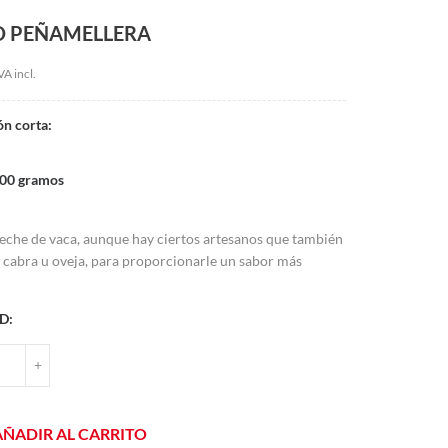
O PEÑAMELLERA
VA incl.
ón corta:
 300 gramos
 leche de vaca, aunque hay ciertos artesanos que también
 cabra u oveja, para proporcionarle un sabor más
D:
O PEÑAMELLERA CANTIDAD
+
AÑADIR AL CARRITO