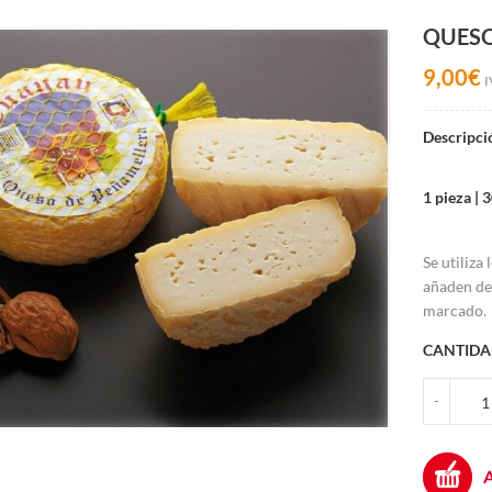
QUES
9,00
€
I
Descripci
1 pieza |
Se utiliza
añaden de
marcado.
CANTIDA
QUES
-