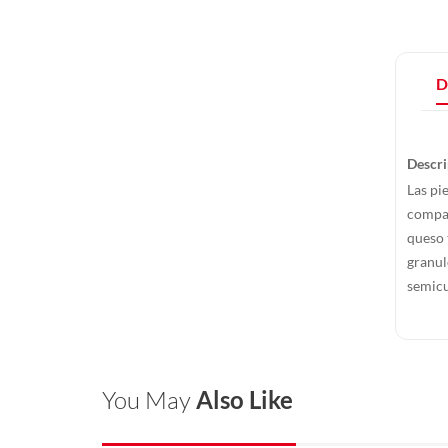
D
Descri
Las pi
compac
queso 
granul
semicu
You May
Also Like