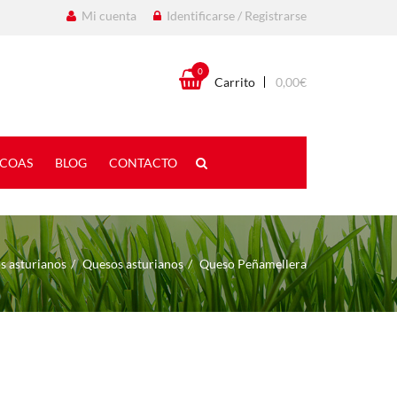
Mi cuenta
Identificarse / Registrarse
0
Carrito
0,00
€
COAS
BLOG
CONTACTO
s asturianos
Quesos asturianos
Queso Peñamellera