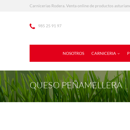
Carnicerias Rodera. Venta online de productos asturian
985 25 91 97
NOSOTROS
CARNICERIA
P
QUESO PEÑAMELLERA