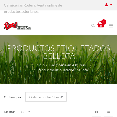
Carnicerias Rodera. Venta online de
productos asturianos.
0
PRODUCTOS ETIQUETADOS
“BELLOTA”
Inicio
Carnicería en Asturias
Productos etiquetados “bellota”
Ordenar por
Mostrar