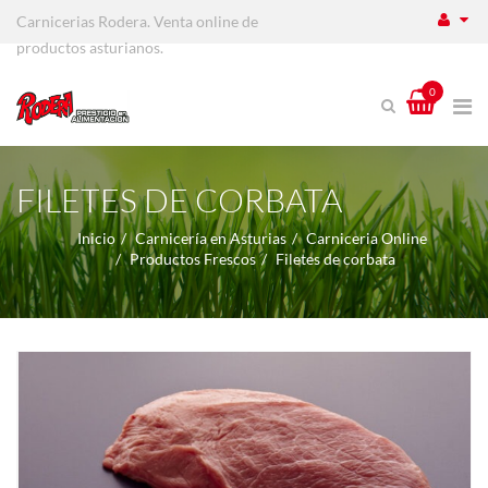
Carnicerias Rodera. Venta online de
productos asturianos.
0
FILETES DE CORBATA
Inicio
Carnicería en Asturias
Carniceria Online
Productos Frescos
Filetes de corbata