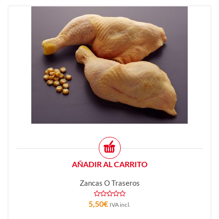
AÑADIR AL CARRITO
Zancas O Traseros
5,50
€
IVA incl.