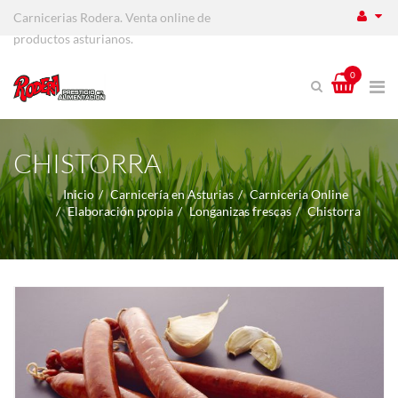
Carnicerias Rodera. Venta online de
productos asturianos.
0
CHISTORRA
Inicio
Carnicería en Asturias
Carniceria Online
Elaboración propia
Longanizas frescas
Chistorra