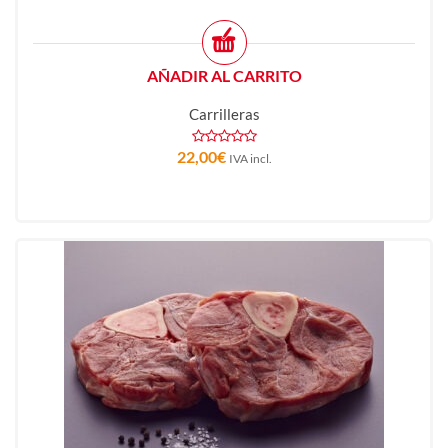
AÑADIR AL CARRITO
Carrilleras
22,00
€
IVA incl.