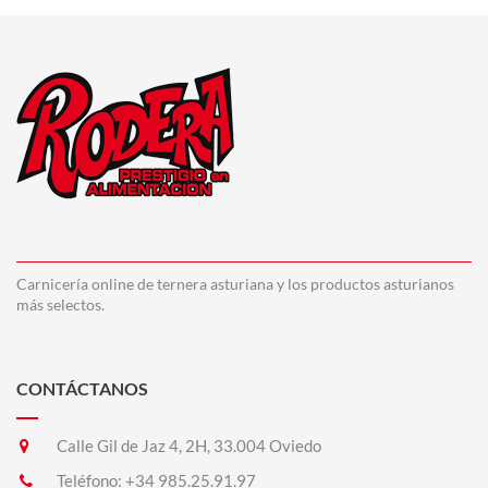
Carnicería online de ternera asturiana y los productos asturianos
más selectos.
CONTÁCTANOS
Calle Gil de Jaz 4, 2H, 33.004 Oviedo
Teléfono:
+34 985.25.91.97