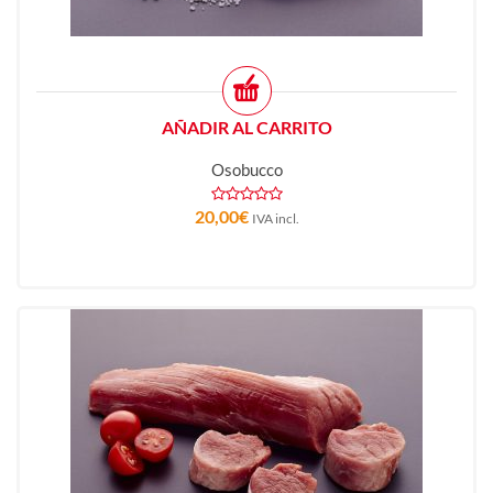
AÑADIR AL CARRITO
Osobucco
20,00
€
IVA incl.