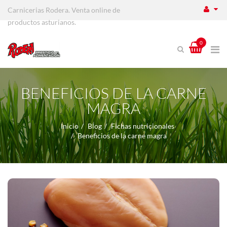
Carnicerias Rodera. Venta online de
productos asturianos.
0
BENEFICIOS DE LA CARNE
MAGRA
Inicio
Blog
Fichas nutricionales
Beneficios de la carne magra