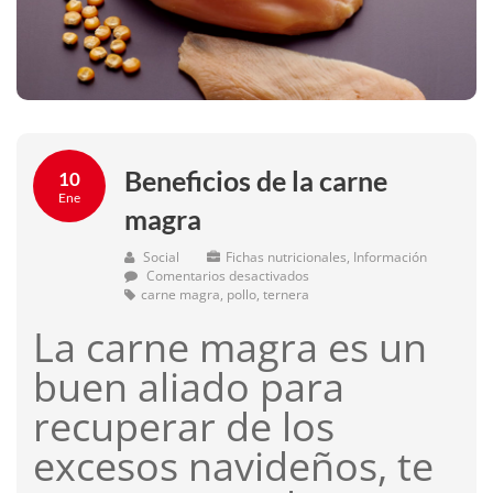
Beneficios de la carne
10
Ene
magra
Social
Fichas nutricionales
,
Información
en
Comentarios desactivados
Beneficios
carne magra
,
pollo
,
ternera
de
La carne magra es un
la
carne
magra
buen aliado para
recuperar de los
excesos navideños, te