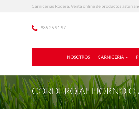
Carnicerias Rodera. Venta online de productos asturian
985 25 91 97
NOSOTROS
CARNICERIA
P
CORDERO AL HORNO O