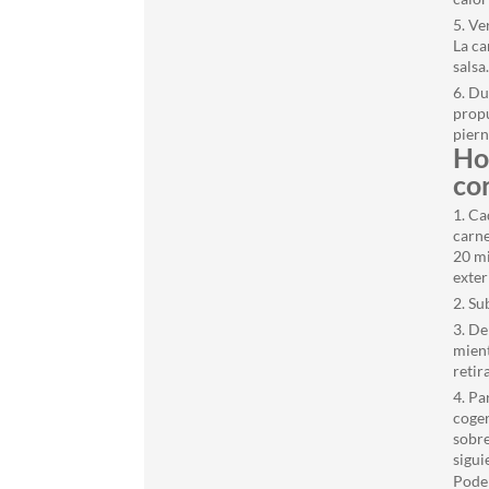
Ver
La ca
salsa
Du
propu
piern
Ho
co
Ca
carne
20 mi
exter
Sub
De 
mient
retir
Par
coge
sobre
sigui
Podem