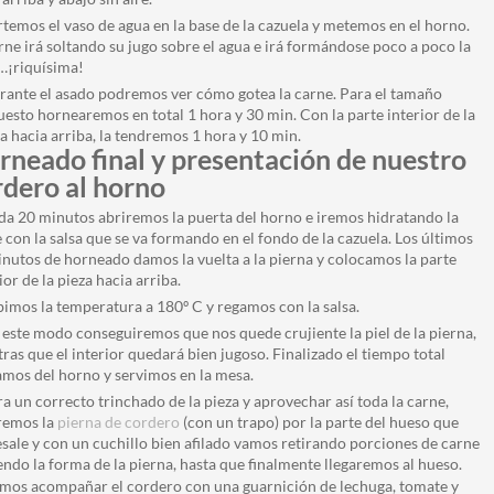
temos el vaso de agua en la base de la cazuela y metemos en el horno.
rne irá soltando su jugo sobre el agua e irá formándose poco a poco la
…¡riquísima!
rante el asado podremos ver cómo gotea la carne. Para el tamaño
esto hornearemos en total 1 hora y 30 min. Con la parte interior de la
a hacia arriba, la tendremos 1 hora y 10 min.
rneado final y presentación de nuestro
rdero al horno
da 20 minutos abriremos la puerta del horno e iremos hidratando la
 con la salsa que se va formando en el fondo de la cazuela. Los últimos
nutos de horneado damos la vuelta a la pierna y colocamos la parte
ior de la pieza hacia arriba.
imos la temperatura a 180º C y regamos con la salsa.
este modo conseguiremos que nos quede crujiente la piel de la pierna,
ras que el interior quedará bien jugoso. Finalizado el tiempo total
amos del horno y servimos en la mesa.
a un correcto trinchado de la pieza y aprovechar así toda la carne,
remos la
pierna de cordero
(con un trapo) por la parte del hueso que
sale y con un cuchillo bien afilado vamos retirando porciones de carne
endo la forma de la pierna, hasta que finalmente llegaremos al hueso.
os acompañar el cordero con una guarnición de lechuga, tomate y