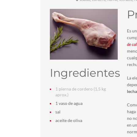
P
Es un
cumpl
de ca
menos
cualq
rechu
Ingredientes
La el
depen
1 pierna de cordero (1,5 kg
lecha
aprox.)
1 vaso de agua
Como 
haga 
sal
no no
aceite de oliva
en un
norm