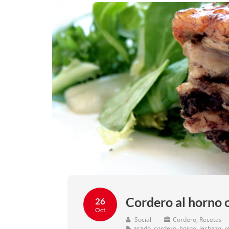
Cordero al horno 
26
Oct
Social
Cordero
,
Recetas
asado
,
cordero
,
horno
,
lechazo
,
r