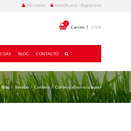
Mi cuenta
Identificarse / Registrarse
0
Carrito
0,00
€
COAS
BLOG
CONTACTO
Blog
Recetas
Cordero
Cordero al horno o asado