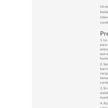
Un ex
basta
inten
condi
Pr
Lo 
para 
entor
que a
humed
Sal
barro
recip
tamañ
corde
Si 
metál
mante
Aj
calor