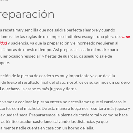
al
horno
reparación
o
asado
a receta muy sencilla que nos saldrá perfecta siempre y cuando
amos ciertas reglas de oro imprescindibles: escoger una pieza de
carne
lidad
y paciencia, ya que la preparación y el horneado requieren al
 2 horas de nuestro tiempo. Así prepara el asado mi madre para
uier ocasión “especial” y fiestas de guardar, os aseguro sale de
pete.
ección de la pierna de cordero es muy importante ya que de ella
de luego el resultado final del plato, nosotros os sugerimos
un cordero
l o lechazo
, la carne es más jugosa y tierna.
vamos a cocinar la pierna entera no necesitamos que el carnicero le
cortes con el machete. De esta manera luego nos resultará más jugosa y
s quedará seca. Prepararemos la pierna de cordero tal y como se hace
 auténtico
asador castellano
, salvando las distancias ya que
almente nadie cuenta en casa con un
horno de leña
.