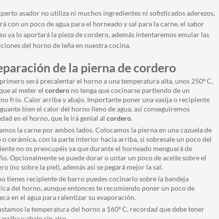
perto asador no utiliza ni muchos ingredientes ni sofisticados aderezos,
rá con un poco de agua para el horneado y sal para la carne, el sabor
so ya lo aportará la pieza de cordero, además intentaremos emular las
ciones del horno de leña en nuestra cocina.
eparación de la pierna de cordero
primero será precalentar el horno a una temperatura alta, unos 250º C,
que al meter el
cordero
no tenga que cocinarse partiendo de un
no frío. Calor arriba y abajo. Importante poner una vasija o recipiente
guante bien el calor del horno lleno de agua, así conseguiremos
ad en el horno, que le irá genial al
cordero
.
amos la carne por ambos lados. Colocamos la pierna en una cazuela de
 o cerámica, con la parte interior hacia arriba, si sobresale un poco del
iente no os preocupéis ya que durante el horneado menguará de
o. Opcionalmente se puede dorar o untar un poco de aceite sobre el
ro (no sobre la piel), además así se pegará mejor la sal.
no tienes recipiente de barro puedes cocinarlo sobre la bandeja
ica del horno, aunque entonces te recomiendo poner un poco de
ca en el agua para ralentizar su evaporación.
ustamos la temperatura del horno a 160º C, recordad que debe tener
 arriba y abajo sin aire.