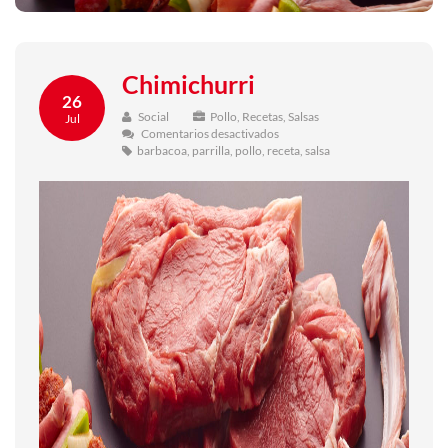
Chimichurri
26
Social
Pollo
,
Recetas
,
Salsas
Jul
en
Comentarios desactivados
Chimichurri
barbacoa
,
parrilla
,
pollo
,
receta
,
salsa