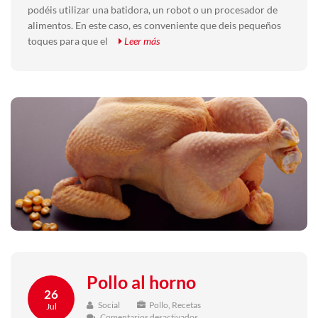
podéis utilizar una batidora, un robot o un procesador de
alimentos. En este caso, es conveniente que deis pequeños
toques para que el
Leer más
Pollo al horno
26
Social
Pollo
,
Recetas
Jul
en
Comentarios desactivados