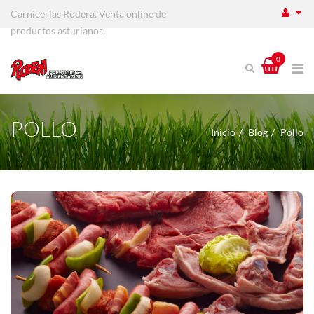
Carnicerias Rodera. Venta online de
productos asturianos.
0
POLLO
Inicio
Blog
Pollo