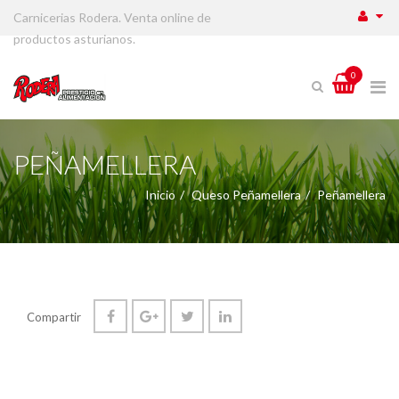
Carnicerias Rodera. Venta online de
productos asturianos.
0
PEÑAMELLERA
Inicio
Queso Peñamellera
Peñamellera
Compartir