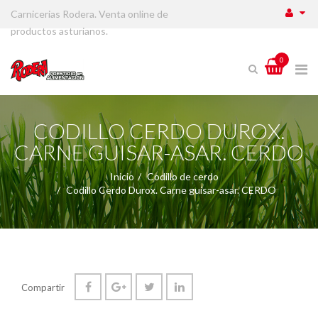
Carnicerias Rodera. Venta online de
productos asturianos.
0
CODILLO CERDO DUROX.
CARNE GUISAR-ASAR. CERDO
Inicio
Codillo de cerdo
Codillo Cerdo Durox. Carne guisar-asar. CERDO
Compartir