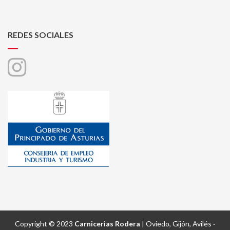
REDES SOCIALES
Copyright © 2023
Carnicerias Rodera
| Oviedo, Gijón, Avilés ·