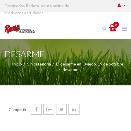
Carnicerias Rodera. Venta online de
productos asturianos.
0
DESARME
Inicio
Sin categoría
El desarme en Oviedo, 19 de octubre
desarme
Compartir