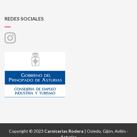
REDES SOCIALES
Copyright © 2023
Carnicerias Rodera
| Oviedo, Gijón, Avilés ·
Asturias