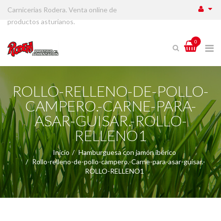
Carnicerias Rodera. Venta online de
productos asturianos.
0
ROLLO-RELLENO-DE-POLLO-
CAMPERO.-CARNE-PARA-
ASAR-GUISAR.-ROLLO-
RELLENO1
Inicio
Hamburguesa con jamón ibérico
Rollo-relleno-de-pollo-campero.-Carne-para-asar-guisar.-
ROLLO-RELLENO1