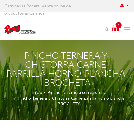
Carnicerias Rodera. Venta online de
productos asturianos.
0
PINCHO-TERNERA-Y-
CHISTORRA-CARNE-
PARRILLA-HORNO-PLANCHA-
BROCHETA
Inicio
Pincho de ternera con chistorra
Pincho-Ternera-y-Chistorra-Carne-parrilla-horno-plancha-
BROCHETA