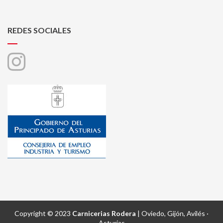
REDES SOCIALES
Copyright © 2023
Carnicerias Rodera
| Oviedo, Gijón, Avilés ·
Asturias