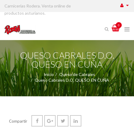
Carnicerias Rodera. Venta online de
productos asturianos.
0
QUESO CABRALES D.O.
QUESO EN CUÑA
Inicio
Queso de Cabrales
Queso Cabrales D.O. QUESO EN CUÑA
Compartir