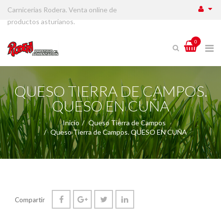
Carnicerias Rodera. Venta online de
productos asturianos.
0
QUESO TIERRA DE CAMPOS.
QUESO EN CUÑA
Inicio
Queso Tierra de Campos
Queso Tierra de Campos. QUESO EN CUÑA
Compartir