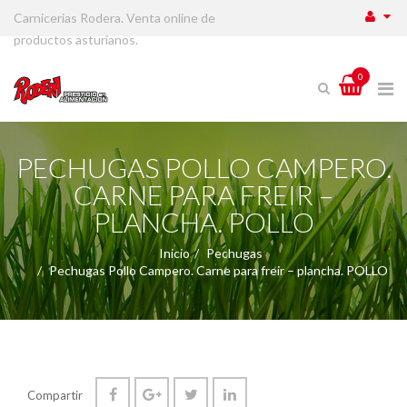
Carnicerias Rodera. Venta online de
productos asturianos.
0
PECHUGAS POLLO CAMPERO.
CARNE PARA FREIR –
PLANCHA. POLLO
Inicio
Pechugas
Pechugas Pollo Campero. Carne para freir – plancha. POLLO
Compartir