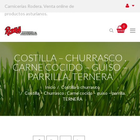
Carnicerias Rodera. Venta online de
productos asturianos.
0
COSTILLA – CHURRASCO .
CARNE COCIDO – GUISO –
PARRILLA. TERNERA
Inicio
Costilla o churrasco
Costilla – Churrasco . Carne cocido – guiso – parrilla.
TERNERA