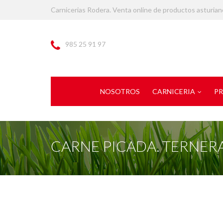
Carnicerias Rodera. Venta online de productos asturian
985 25 91 97
NOSOTROS
CARNICERIA
PR
CARNE PICADA. TERNER