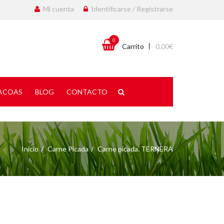
Mi cuenta
Identificarse / Registrarse
0
Carrito
0,00
€
ACOAS
BLOG
CONTACTO
Inicio
Carne Picada
Carne picada. TERNERA